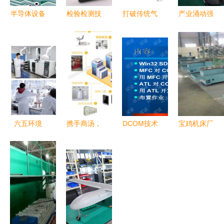
半导体设备
检验检测技
打破传统气
产业涌动强
十强 以创
术的多维应
象技术限
动力，“家
新与服务驱
用与发展前
制，墨迹赤
门口”就业
动产业未来
景—以食
必开拓商业
点亮好生活
药、化妆品
气象服务市
——贵州绥
与环境领域
场新路径
阳工业高质
为视角
量发展带动
城乡就业与
六五环境
携手商汤，
DCOM技术
宝鸡机床厂
技术需求纪
日|中科鼎
全面开启蓝
开发 原
技术创新的
实
实冲锋在前
光嘉宝数字
理、实践与
行业先锋
技术开发
化智慧社区
应用
升级的技术
开发路径