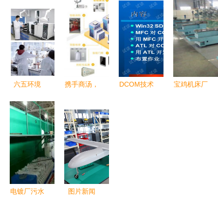
新与服务驱
用与发展前
制，墨迹赤
门口”就业
动产业未来
景—以食
必开拓商业
点亮好生活
药、化妆品
气象服务市
——贵州绥
与环境领域
场新路径
阳工业高质
为视角
量发展带动
城乡就业与
六五环境
携手商汤，
DCOM技术
宝鸡机床厂
技术需求纪
日|中科鼎
全面开启蓝
开发 原
技术创新的
实
实冲锋在前
光嘉宝数字
理、实践与
行业先锋
技术开发
化智慧社区
应用
升级的技术
开发路径
电镀厂污水
图片新闻
处理全攻略
数字化技术