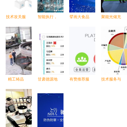
技术攻关服
智能执行，
擘画大食品
聚能光储充
务 驱动创
智控未来
大科技蓝图
一站式解决
新与突破的
北京凯姆斯
中国食品科
方案 技术
专业引擎
智控引领工
学技术学会
开发的超级
业自动化新
第十九届年
干货解析
篇章
会成功召开
精工铸品
甘肃德源地
有赞推荐服
技术服务与
质，服务创
质技术开发
务商增鑫科
技术开发
价值——徐
有限责任公
技 一站式
驱动企业数
州市奎钢建
司 专业技
解决方案助
字化转型的
材机械厂技
术服务助力
力您的电商
双引擎
术服务全解
地质勘查与
事业起航