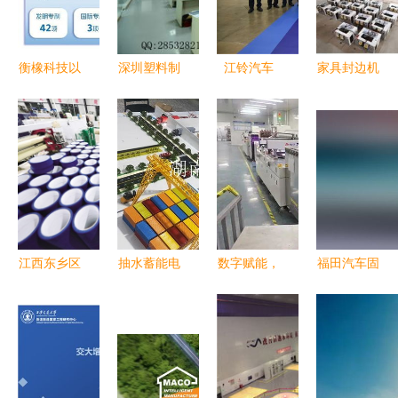
事业起航
衡橡科技以
深圳塑料制
江铃汽车
家具封边机
研发驱动成
品产业的创
以数字化变
全自动技术
长，新产品
新与发展
革驱动智能
引领木工机
开拓市场新
从生产到技
制造，以技
械革新，厂
蓝海
术研发
术服务赋能
家直销助力
未来出行
橱柜高效生
产
江西东乡区
抽水蓄能电
数字赋能，
福田汽车固
技术驱动，
站仿真模型
智绘蓝图
态电池技术
精准服务，
从厂家图纸
涵江区聚力
从储备到开
开拓出口市
到技术服务
打造省级数
发的探索之
场新格局
的关键支撑
字经济核心
路
区，驱动高