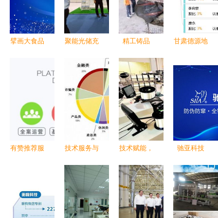
擘画大食品
聚能光储充
精工铸品
甘肃德源地
大科技蓝图
一站式解决
质，服务创
质技术开发
中国食品科
方案 技术
价值——徐
有限责任公
学技术学会
开发的超级
州市奎钢建
司 专业技
第十九届年
干货解析
材机械厂技
术服务助力
会成功召开
术服务全解
地质勘查与
析
资源开发
有赞推荐服
技术服务与
技术赋能，
驰亚科技
务商增鑫科
技术开发
创新驱动
为IP产业打
技 一站式
驱动企业数
湖北高质量
造可信溯源
解决方案助
字化转型的
发展迈入新
方案的技术
力您的电商
双引擎
阶段
服务先锋